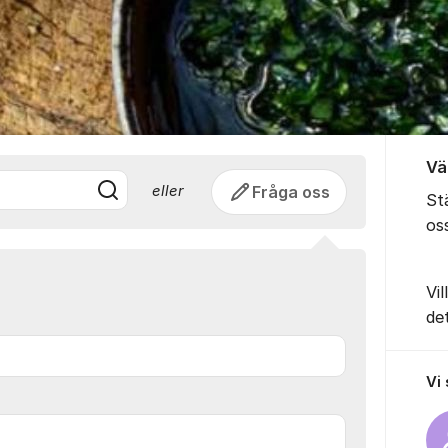
Skånemejerier F
Om for
Vä
Fråga oss
eller
Stä
os
Vil
de
Vi