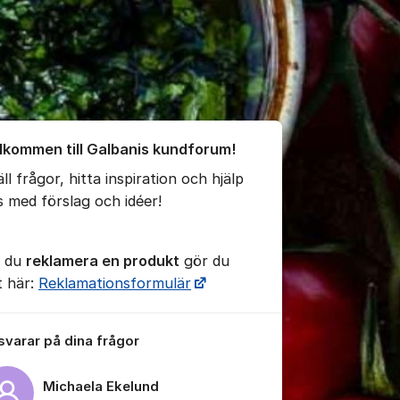
örsäljning AB
umet
lkommen till Galbanis kundforum!
ll frågor, hitta inspiration och hjälp
s med förslag och idéer!
l du
reklamera en produkt
gör du
t här:
Reklamationsformulär
 svarar på dina frågor
Michaela Ekelund