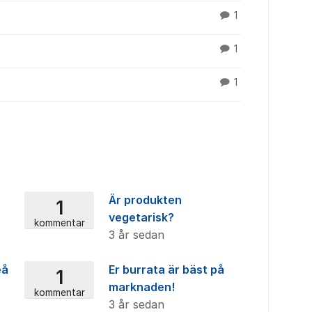
1
1
1
Är produkten
1
vegetarisk?
kommentar
3 år sedan
eå
Er burrata är bäst på
1
marknaden!
kommentar
3 år sedan